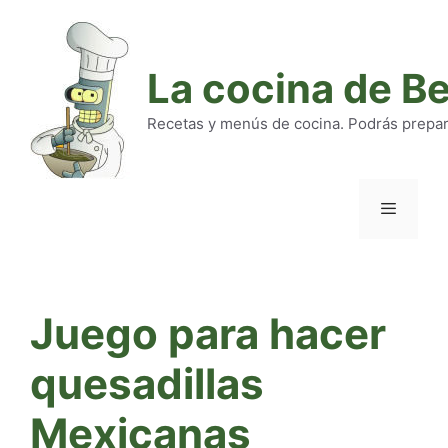
Saltar
al
contenido
La cocina de B
Recetas y menús de cocina. Podrás preparar
Menú
Juego para hacer
quesadillas
Mexicanas