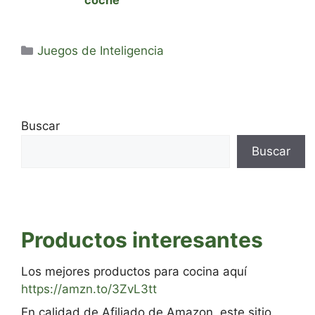
Categorías
Juegos de Inteligencia
Buscar
Buscar
Productos interesantes
Los mejores productos para cocina aquí
https://amzn.to/3ZvL3tt
En calidad de Afiliado de Amazon, este sitio