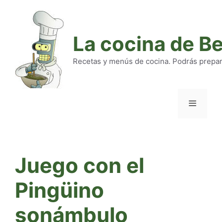
Saltar
al
contenido
La cocina de B
Recetas y menús de cocina. Podrás preparar
Menú
Juego con el
Pingüino
sonámbulo