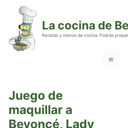
Saltar
al
contenido
La cocina de B
Recetas y menús de cocina. Podrás preparar
Menú
Juego de
maquillar a
Beyoncé, Lady