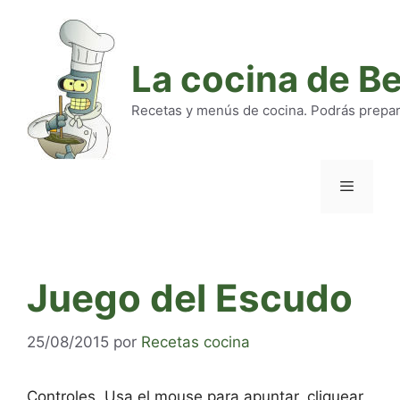
Saltar
al
contenido
La cocina de B
Recetas y menús de cocina. Podrás preparar
Menú
Juego del Escudo
25/08/2015
por
Recetas cocina
Controles. Usa el mouse para apuntar, cliquear