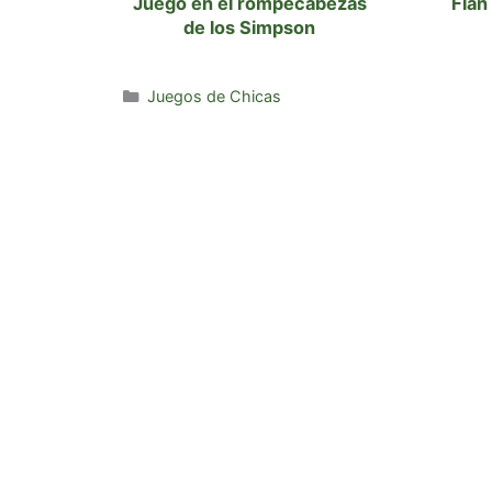
Juego en el rompecabezas
Flan
de los Simpson
Categorías
Juegos de Chicas