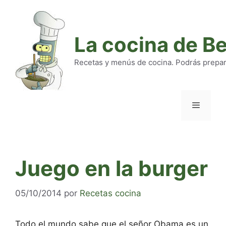
Saltar
al
contenido
La cocina de B
Recetas y menús de cocina. Podrás preparar
Menú
Juego en la burger
05/10/2014
por
Recetas cocina
Todo el mundo sabe que el señor Obama es un