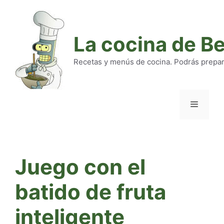
Saltar
al
contenido
La cocina de B
Recetas y menús de cocina. Podrás preparar
Menú
Juego con el
batido de fruta
inteligente