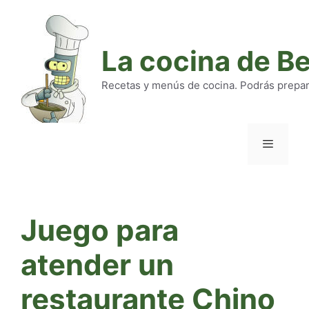
Saltar
al
contenido
La cocina de B
Recetas y menús de cocina. Podrás preparar
Menú
Juego para
atender un
restaurante Chino