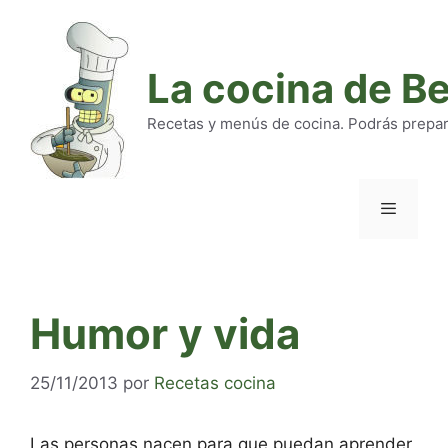
Saltar
al
contenido
La cocina de B
Recetas y menús de cocina. Podrás preparar
Menú
Humor y vida
25/11/2013
por
Recetas cocina
Las personas nacen para que puedan aprender