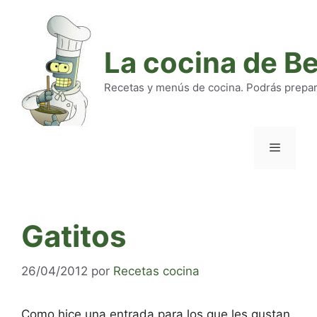
Saltar
al
contenido
La cocina de B
Recetas y menús de cocina. Podrás preparar
Menú
Gatitos
26/04/2012
por
Recetas cocina
Como hice una entrada para los que les gustan