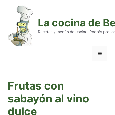
Saltar
al
contenido
La cocina de B
Recetas y menús de cocina. Podrás preparar
Menú
Frutas con
sabayón al vino
dulce