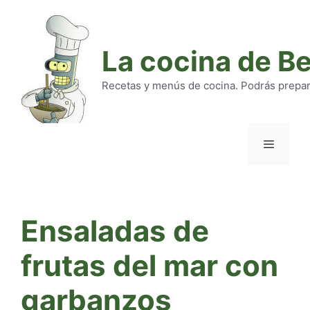
Saltar
al
contenido
La cocina de B
Recetas y menús de cocina. Podrás preparar
Menú
Ensaladas de
frutas del mar con
garbanzos