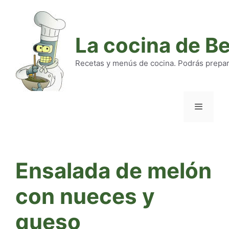
Saltar
al
contenido
La cocina de B
Recetas y menús de cocina. Podrás preparar
Menú
Ensalada de melón
con nueces y
queso