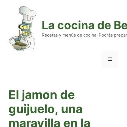
Saltar
al
contenido
La cocina de B
Recetas y menús de cocina. Podrás preparar
Menú
El jamon de
guijuelo, una
maravilla en la