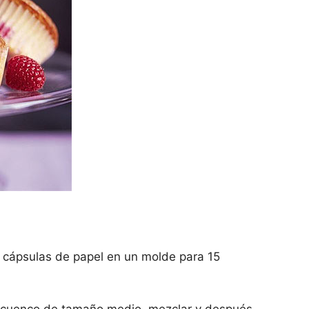
s cápsulas de papel en un molde para 15
 un cuenco de tamaño medio, mezclar y después