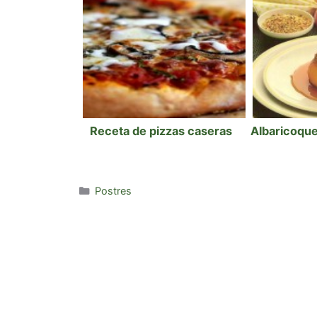
Receta de pizzas caseras
Albaricoqu
Categorías
Postres