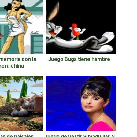
memoria con la
Juego Bugs tiene hambre
nera china
as de paisajes
Juego de vestir y maquillar a