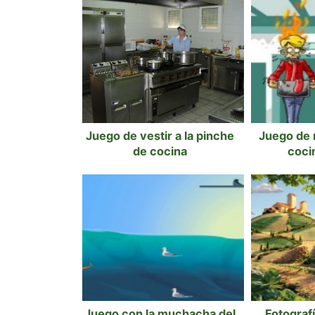
Juego de vestir a la pinche
Juego de 
de cocina
coci
Juego con la muchacha del
Fotografí