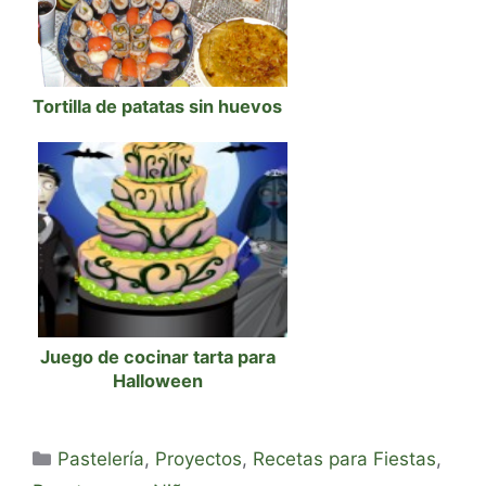
Tortilla de patatas sin huevos
Juego de cocinar tarta para
Halloween
Categorías
Pastelería
,
Proyectos
,
Recetas para Fiestas
,