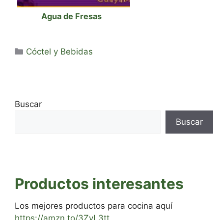
Agua de Fresas
Categorías
Cóctel y Bebidas
Buscar
Buscar
Productos interesantes
Los mejores productos para cocina aquí
https://amzn.to/3ZvL3tt