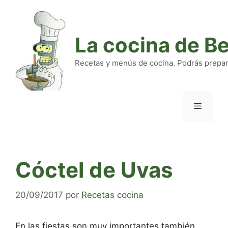
Saltar
al
contenido
La cocina de B
Recetas y menús de cocina. Podrás preparar
Menú
Cóctel de Uvas
20/09/2017
por
Recetas cocina
En las fiestas son muy importantes también