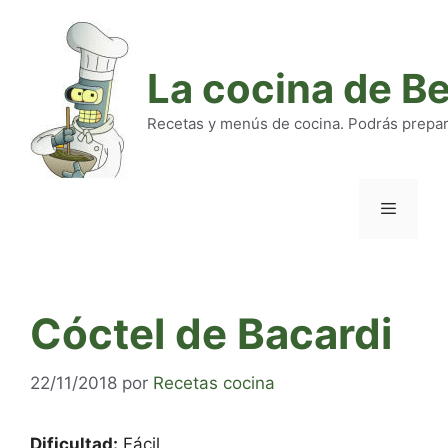
Saltar
al
contenido
La cocina de B
Recetas y menús de cocina. Podrás preparar
Menú
Cóctel de Bacardi
22/11/2018
por
Recetas cocina
Dificultad:
Fácil