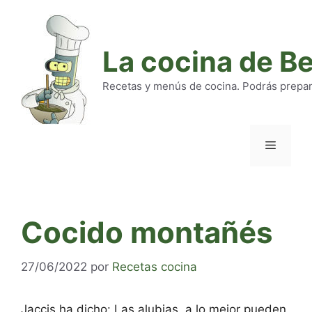
Saltar
al
contenido
La cocina de B
Recetas y menús de cocina. Podrás preparar
Menú
Cocido montañés
27/06/2022
por
Recetas cocina
Jaccis ha dicho: Las alubias, a lo mejor pueden