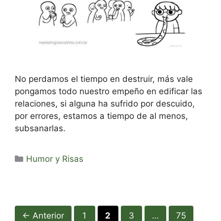
No perdamos el tiempo en destruir, más vale
pongamos todo nuestro empeño en edificar las
relaciones, si alguna ha sufrido por descuido,
por errores, estamos a tiempo de al menos,
subsanarlas.
Categorías
Humor y Risas
Página
Página
Página
Página
←
Anterior
1
2
3
…
75