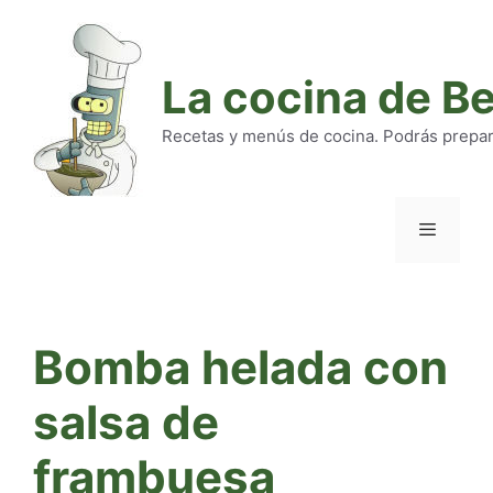
Saltar
al
contenido
La cocina de B
Recetas y menús de cocina. Podrás preparar
Menú
Bomba helada con
salsa de
frambuesa